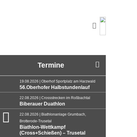
Termine
19.08.2026 | Oberhof Sportplatz am Harzwald
56.Oberhofer Halbstundenlauf
22.08.2026 | Crossstrecken im Roßbachtal
Biberauer Duathlon
22.08.2026 | Biathlonanlage Grumbach,
Brotterode-Trusetal
Biathlon-Wettkampf
(Cross+Schießen) – Trusetal