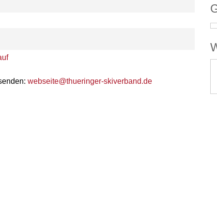
G
W
auf
 senden:
webseite@thueringer-skiverband.de