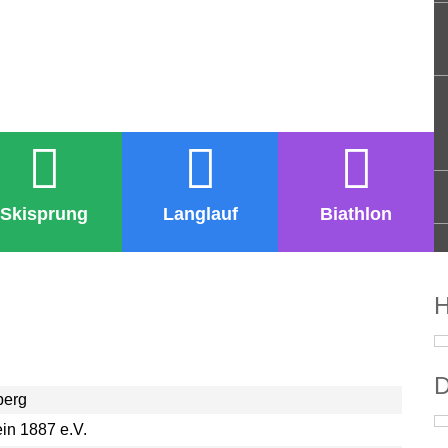
Skisprung
Langlauf
Biathlon
H
D
berg
ein 1887 e.V.