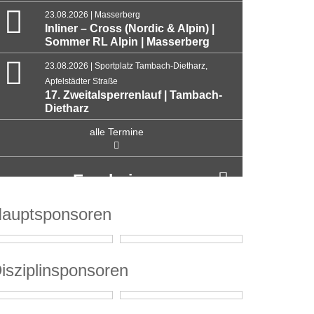
23.08.2026 | Masserberg
Inliner – Cross (Nordic & Alpin) |
Sommer RL Alpin | Masserberg
23.08.2026 | Sportplatz Tambach-Dietharz,
Apfelstädter Straße
17. Zweitalsperrenlauf | Tambach-
Dietharz
alle Termine
Ergebnisse
auptsponsoren
isziplinsponsoren