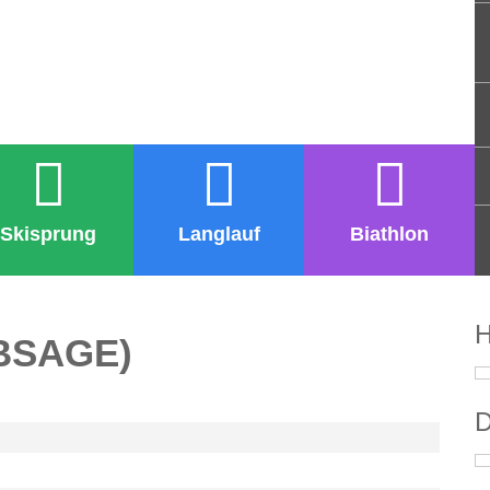
Skisprung
Langlauf
Biathlon
H
ABSAGE)
D