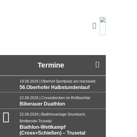
Termine
19.08.2026 | Oberhof Sportplatz am Harzwald
56.Oberhofer Halbstundenlauf
22.08.2026 | Crossstrecken im Roßbachtal
Biberauer Duathlon
22.08.2026 | Biathlonanlage Grumbach,
Brotterode-Trusetal
Biathlon-Wettkampf
(Cross+Schießen) – Trusetal