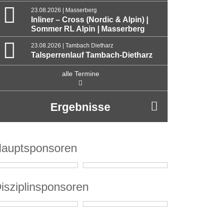
23.08.2026 | Masserberg
Inliner – Cross (Nordic & Alpin) |
Sommer RL Alpin | Masserberg
23.08.2026 | Tambach Dietharz
Talsperrenlauf Tambach-Dietharz
alle Termine
Ergebnisse
auptsponsoren
isziplinsponsoren