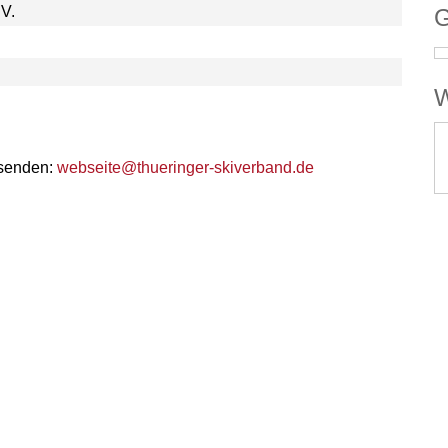
.V.
G
W
 senden:
webseite@thueringer-skiverband.de