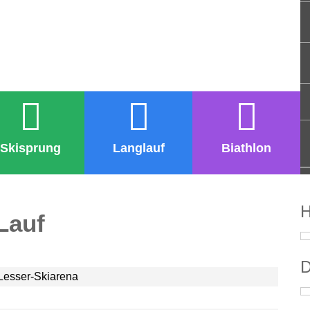
Skisprung
Langlauf
Biathlon
H
Lauf
D
Lesser-Skiarena