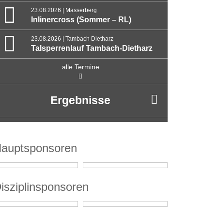
23.08.2026 | Masserberg
Inlinercross (Sommer – RL)
23.08.2026 | Tambach Dietharz
Talsperrenlauf Tambach-Dietharz
alle Termine
Ergebnisse
auptsponsoren
isziplinsponsoren