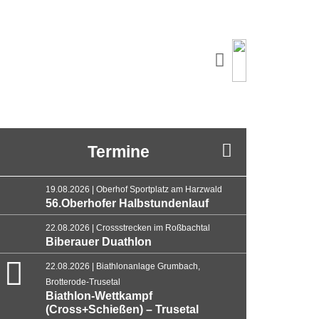
Termine
19.08.2026 | Oberhof Sportplatz am Harzwald
56.Oberhofer Halbstundenlauf
22.08.2026 | Crossstrecken im Roßbachtal
Biberauer Duathlon
22.08.2026 | Biathlonanlage Grumbach,
Brotterode-Trusetal
Biathlon-Wettkampf
(Cross+Schießen) – Trusetal