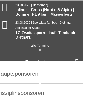
23.08.2026 | Masserberg
Inliner – Cross (Nordic & Alpin) |
Sommer RL Alpin | Masserberg
23.08.2026 | Sportplatz Tambach-Dietharz,
Apfelstädter Straße
17. Zweitalsperrenlauf | Tambach-
Dietharz
alle Termine
Ergebnisse
auptsponsoren
isziplinsponsoren