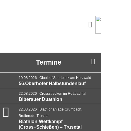
Termine
19.08.2026 | Oberhof Sportplatz am Harzwald
56.Oberhofer Halbstundenlauf
22.08.2026 | Crossstrecken im Roßbachtal
Biberauer Duathlon
22.08.2026 | Biathlonanlage Grumbach,
Brotterode-Trusetal
Biathlon-Wettkampf
(Cross+Schießen) – Trusetal