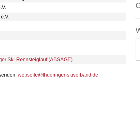
G
.V.
e.V.
W
ger Ski-Rennsteiglauf (ABSAGE)
 senden:
webseite@thueringer-skiverband.de