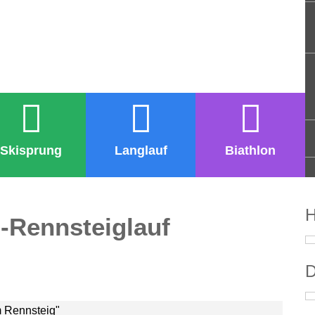
Skisprung
Langlauf
Biathlon
H
-Rennsteiglauf
D
m Rennsteig"