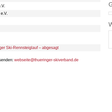
G
.V.
e.V.
W
er Ski-Rennsteiglauf – abgesagt
 senden:
webseite@thueringer-skiverband.de