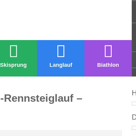
Skisprung
Langlauf
Biathlon
H
-Rennsteiglauf –
D