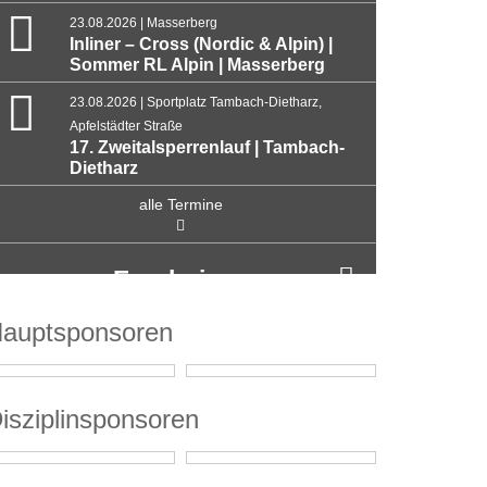
23.08.2026 | Masserberg
Inliner – Cross (Nordic & Alpin) |
Sommer RL Alpin | Masserberg
23.08.2026 | Sportplatz Tambach-Dietharz,
Apfelstädter Straße
17. Zweitalsperrenlauf | Tambach-
Dietharz
alle Termine
Ergebnisse
auptsponsoren
isziplinsponsoren