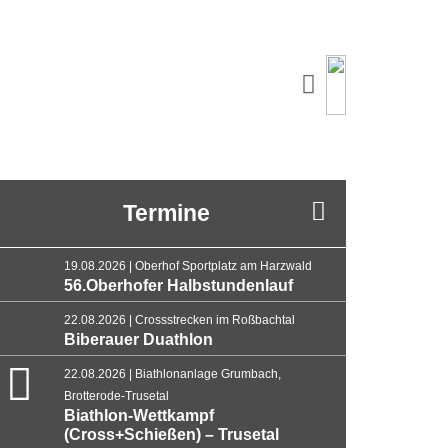
Termine
19.08.2026 | Oberhof Sportplatz am Harzwald
56.Oberhofer Halbstundenlauf
22.08.2026 | Crossstrecken im Roßbachtal
Biberauer Duathlon
22.08.2026 | Biathlonanlage Grumbach,
Brotterode-Trusetal
Biathlon-Wettkampf
(Cross+Schießen) – Trusetal