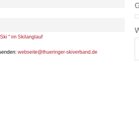
G
W
Ski “ im Skilanglauf
 senden:
webseite@thueringer-skiverband.de