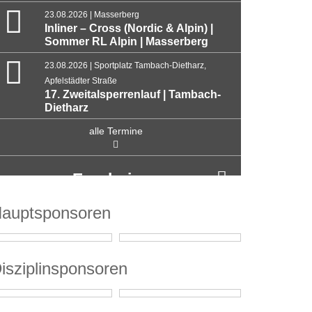
23.08.2026 | Masserberg
Inliner – Cross (Nordic & Alpin) |
Sommer RL Alpin | Masserberg
23.08.2026 | Sportplatz Tambach-Dietharz,
Apfelstädter Straße
17. Zweitalsperrenlauf | Tambach-
Dietharz
alle Termine
Ergebnisse
auptsponsoren
isziplinsponsoren