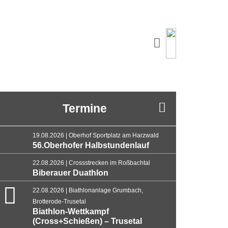
Termine
19.08.2026 | Oberhof Sportplatz am Harzwald
56.Oberhofer Halbstundenlauf
22.08.2026 | Crossstrecken im Roßbachtal
Biberauer Duathlon
22.08.2026 | Biathlonanlage Grumbach,
Brotterode-Trusetal
Biathlon-Wettkampf
(Cross+Schießen) – Trusetal