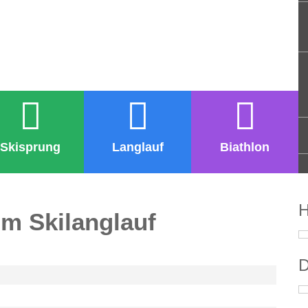
Skisprung
Langlauf
Biathlon
H
 im Skilanglauf
D