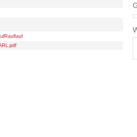
G
W
ufRauflauf
nARL.pdf