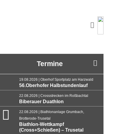
Termine
19.08.2026 | Oberhof Sportplatz am Harzwald
56.Oberhofer Halbstundenlauf
22.08.2026 | Crossstrecken im Roßbachtal
Biberauer Duathlon
22.08.2026 | Biathlonanlage Grumbach,
Brotterode-Trusetal
Biathlon-Wettkampf
(Cross+Schießen) – Trusetal