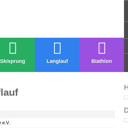
Skisprung
Langlauf
Biathlon
H
lauf
D
 e.V.