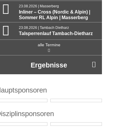
23.08.2026 | Masserberg
Inliner – Cross (Nordic & Alpin) |
Sommer RL Alpin | Masserberg
23.08.2026 | Tambach Dietharz
Talsperrenlauf Tambach-Dietharz
alle Termine
Ergebnisse
auptsponsoren
isziplinsponsoren