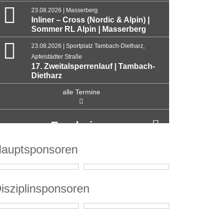
23.08.2026 | Masserberg
Inliner – Cross (Nordic & Alpin) |
Sommer RL Alpin | Masserberg
23.08.2026 | Sportplatz Tambach-Dietharz,
Apfelstädter Straße
17. Zweitalsperrenlauf | Tambach-
Dietharz
alle Termine
Ergebnisse
auptsponsoren
isziplinsponsoren