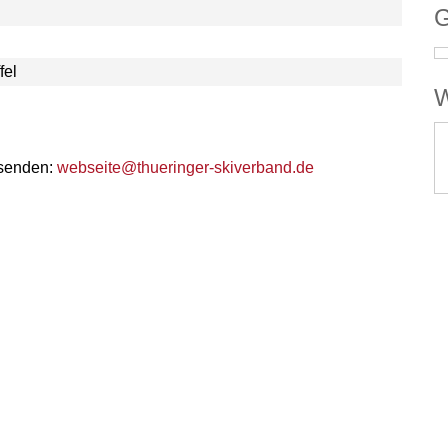
G
fel
W
 senden:
webseite@thueringer-skiverband.de