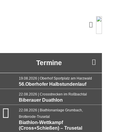
Termine
19.08.2026 | Oberhof Sportplatz am Harzwald
56.Oberhofer Halbstundenlauf
22.08.2026 | Crossstrecken im Roßbachtal
Biberauer Duathlon
22.08.2026 | Biathlonanlage Grumbach,
Brotterode-Trusetal
Biathlon-Wettkampf
(Cross+Schießen) – Trusetal