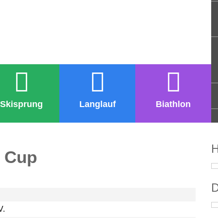
Skisprung
Langlauf
Biathlon
H
r Cup
D
V.