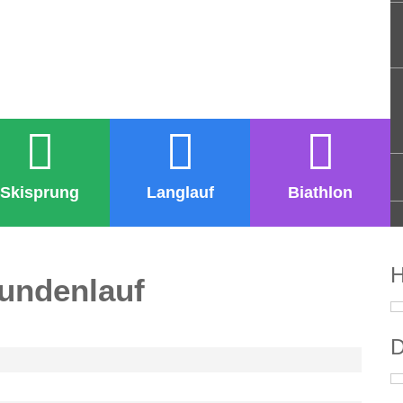
Skisprung
Langlauf
Biathlon
H
tundenlauf
D