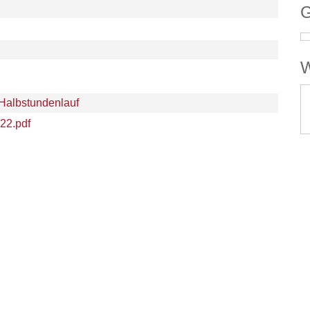
G
W
Halbstundenlauf
22.pdf