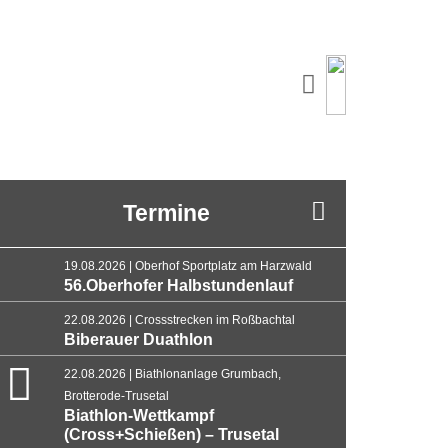
Termine
19.08.2026 | Oberhof Sportplatz am Harzwald
56.Oberhofer Halbstundenlauf
22.08.2026 | Crossstrecken im Roßbachtal
Biberauer Duathlon
22.08.2026 | Biathlonanlage Grumbach,
Brotterode-Trusetal
Biathlon-Wettkampf
(Cross+Schießen) – Trusetal