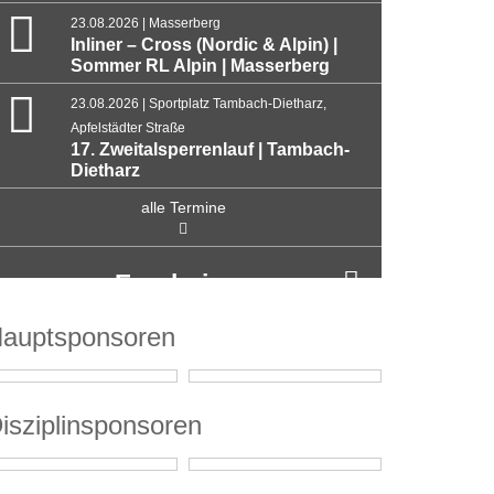
23.08.2026 | Masserberg
Inliner – Cross (Nordic & Alpin) |
Sommer RL Alpin | Masserberg
23.08.2026 | Sportplatz Tambach-Dietharz,
Apfelstädter Straße
17. Zweitalsperrenlauf | Tambach-
Dietharz
alle Termine
Ergebnisse
auptsponsoren
isziplinsponsoren