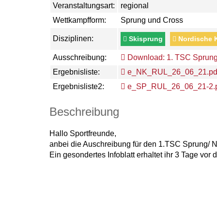
Veranstaltungsart:
regional
Wettkampfform:
Sprung und Cross
Disziplinen:
Skisprung
Nordische 
Ausschreibung:
Download: 1. TSC Sprun
Ergebnisliste:
e_NK_RUL_26_06_21.pd
Ergebnisliste2:
e_SP_RUL_26_06_21-2.p
Beschreibung
Hallo Sportfreunde,
anbei die Auschreibung für den 1.TSC Sprung/ 
Ein gesondertes Infoblatt erhaltet ihr 3 Tage vor 