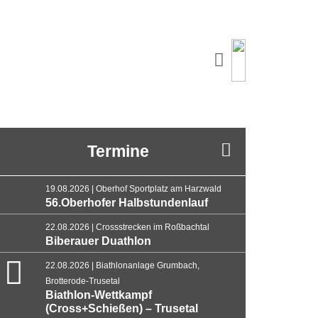
Termine
19.08.2026 | Oberhof Sportplatz am Harzwald
56.Oberhofer Halbstundenlauf
22.08.2026 | Crossstrecken im Roßbachtal
Biberauer Duathlon
22.08.2026 | Biathlonanlage Grumbach,
Brotterode-Trusetal
Biathlon-Wettkampf
(Cross+Schießen) – Trusetal