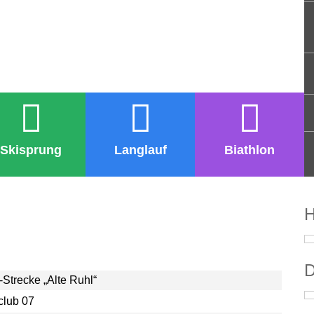
Skisprung
Langlauf
Biathlon
H
D
Strecke „Alte Ruhl“
club 07