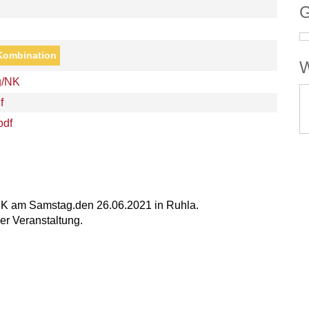
G
Kombination
W
g/NK
f
df
NK am Samstag.den 26.06.2021 in Ruhla.
der Veranstaltung.