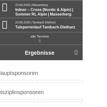
23.08.2026 | Masserberg
Inliner – Cross (Nordic & Alpin) |
Sommer RL Alpin | Masserberg
23.08.2026 | Tambach Dietharz
Talsperrenlauf Tambach-Dietharz
alle Termine
Ergebnisse
auptsponsoren
isziplinsponsoren