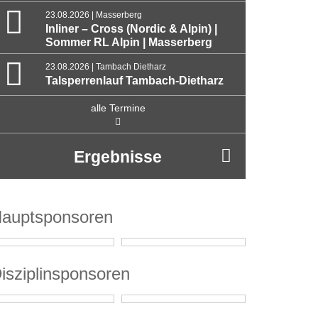
23.08.2026 | Masserberg
Inliner – Cross (Nordic & Alpin) |
Sommer RL Alpin | Masserberg
23.08.2026 | Tambach Dietharz
Talsperrenlauf Tambach-Dietharz
alle Termine
Ergebnisse
auptsponsoren
isziplinsponsoren