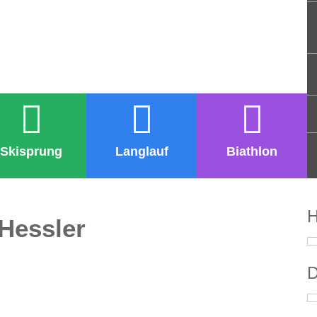
Skisprung
Langlauf
Biathlon
H
 Hessler
D