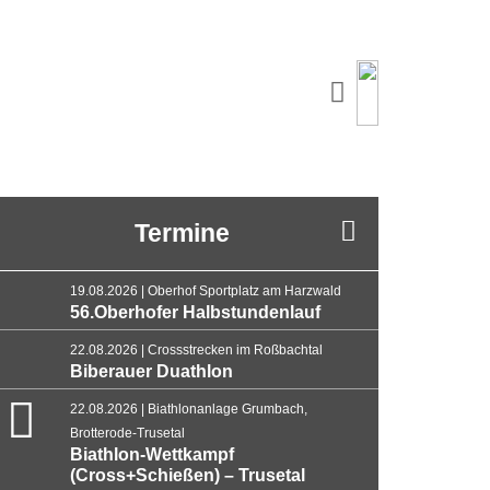
Termine
19.08.2026 | Oberhof Sportplatz am Harzwald
56.Oberhofer Halbstundenlauf
22.08.2026 | Crossstrecken im Roßbachtal
Biberauer Duathlon
22.08.2026 | Biathlonanlage Grumbach,
Brotterode-Trusetal
Biathlon-Wettkampf
(Cross+Schießen) – Trusetal