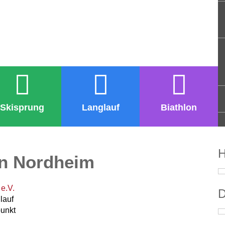
Skisprung
Langlauf
Biathlon
H
on Nordheim
e.V.
D
lauf
punkt