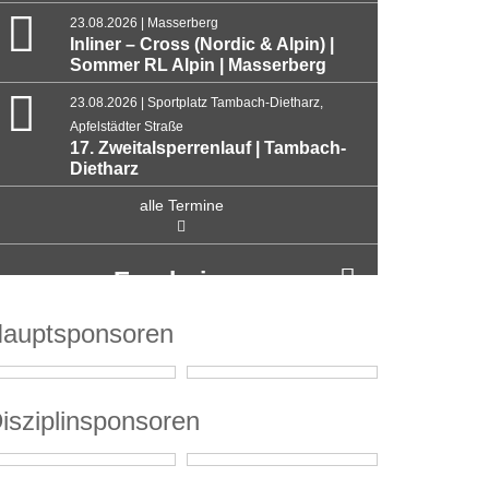
23.08.2026 | Masserberg
Inliner – Cross (Nordic & Alpin) |
Sommer RL Alpin | Masserberg
23.08.2026 | Sportplatz Tambach-Dietharz,
Apfelstädter Straße
17. Zweitalsperrenlauf | Tambach-
Dietharz
alle Termine
Ergebnisse
auptsponsoren
isziplinsponsoren