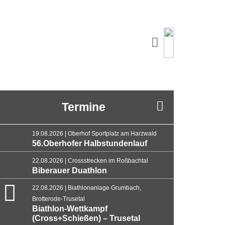
Termine
19.08.2026 | Oberhof Sportplatz am Harzwald
56.Oberhofer Halbstundenlauf
22.08.2026 | Crossstrecken im Roßbachtal
Biberauer Duathlon
22.08.2026 | Biathlonanlage Grumbach,
Brotterode-Trusetal
Biathlon-Wettkampf
(Cross+Schießen) – Trusetal