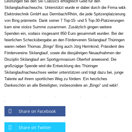
Leistungen bei den Ski Classics erfolgreich Geld für den
Skilanglaufnachwuchs. Unterstützt wurde er dabei durch die Firma w&k
Elektrotechnik GmbH aus Dermbach/Rhön, die jede Spitzenplatzierung
von Bing prämierte. Dank seiner 7 Top-15- und 5 Top-30-Platzierungen
kam eine stolze Summe zusammen. Zusätzlich gingen weitere
Spenden ein, sodass insgesamt 850 Euro gesammelt wurden. Bei der
feierlichen Scheckübergabe an den Förderverein Skilanglauf Thüringen
waren neben Thomas „Bingo“ Bing auch Jörg Herrnkind, Präsident des
Fördervereins Skilanglauf, sowie die diesjährigen Neuaufnahmen der
Disziplin Skilanglauf am Sportgymnasium Oberhof anwesend. Die
großzügige Spende wird die Entwicklung des Thüringer
Skilanglaufnachwuchses weiter unterstützen und trägt dazu bei, junge
Talente auf ihrem sportlichen Weg zu fördern. Ein herzliches
Dankeschön an alle Beteiligten, insbesondere an „Bingo“ und w&k!
Share on Facebook
Share on Twitter