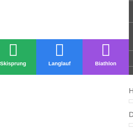
Skisprung
Langlauf
Biathlon
H
D