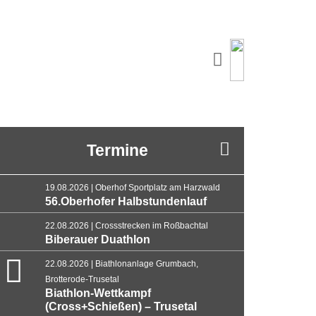
Termine
19.08.2026 | Oberhof Sportplatz am Harzwald
56.Oberhofer Halbstundenlauf
22.08.2026 | Crossstrecken im Roßbachtal
Biberauer Duathlon
22.08.2026 | Biathlonanlage Grumbach,
Brotterode-Trusetal
Biathlon-Wettkampf
(Cross+Schießen) – Trusetal