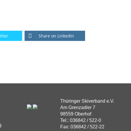
itter
Share on LinkedIn
Thüringer Skiverband e.V.
Am Grenzadler 7
98559 Oberhof
Tel.: 036842 / 522-0
g
Fax: 036842 / 522-22