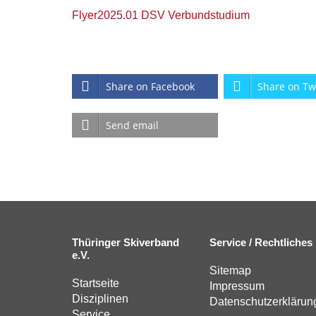
Flyer2025.01 DSV Verbundstudium
Share on Facebook
Share on Tw
Send email
Thüringer Skiverband
Service / Rechtliches
e.V.
Sitemap
Startseite
Impressum
Disziplinen
Datenschutzerklärun
Service