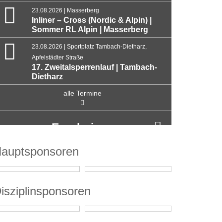
23.08.2026 | Masserberg
Inliner – Cross (Nordic & Alpin) |
Sommer RL Alpin | Masserberg
23.08.2026 | Sportplatz Tambach-Dietharz,
Apfelstädter Straße
17. Zweitalsperrenlauf | Tambach-
Dietharz
alle Termine
Ergebnisse
auptsponsoren
isziplinsponsoren