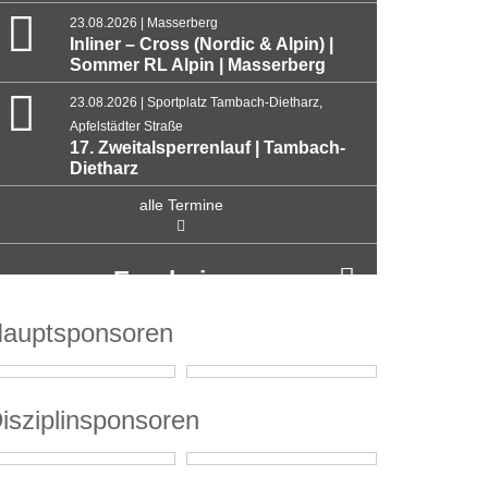
23.08.2026 | Masserberg
Inliner – Cross (Nordic & Alpin) |
Sommer RL Alpin | Masserberg
23.08.2026 | Sportplatz Tambach-Dietharz,
Apfelstädter Straße
17. Zweitalsperrenlauf | Tambach-
Dietharz
alle Termine
Ergebnisse
auptsponsoren
isziplinsponsoren