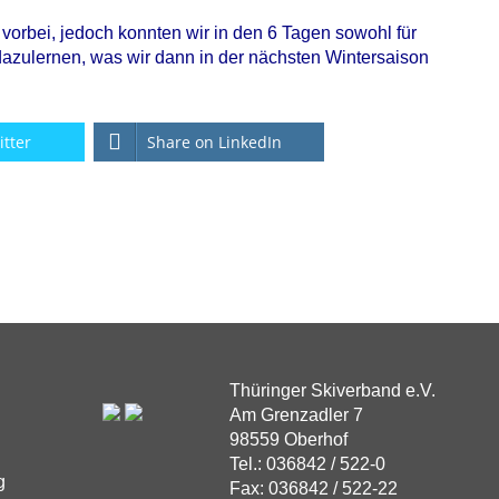
 vorbei, jedoch konnten wir in den 6 Tagen sowohl für
 dazulernen, was wir dann in der nächsten Wintersaison
itter
Share on LinkedIn
Thüringer Skiverband e.V.
Am Grenzadler 7
98559 Oberhof
Tel.: 036842 / 522-0
g
Fax: 036842 / 522-22