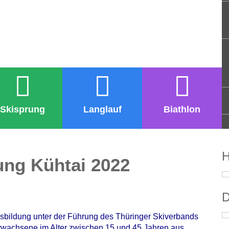
Skisprung
Langlauf
Biathlon
H
ung Kühtai 2022
D
usbildung unter der Führung des Thüringer Skiverbands
rwachsene im Alter zwischen 15 und 45 Jahren aus