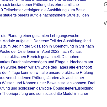
G
 um nach bestandener Prüfung das ehrenamtliche
10 Teilnehmer verfolgten die Ausbildung zum Basic
er steuerte bereits auf die nächsthöhere Stufe zu, den
W
n die Planung einer gesamten Lehrgangswoche
 Module aufgeteilt. Der erste Teil der Ausbildung fand
 zum Beginn der Skisaison in Oberhof und in Steinach
 Woche der Osterferien im April 2022 nach Kühtai,
n im praktischen Bereich gesammelt. Die hohen
 starkes Durchhaltevermögen und Ehrgeiz. Nachdem am
n wurde, fielen wir am Ende des Tages alle erschöpft
e der 4 Tage konnten wir alle unsere praktische Prüfung
 aus verschiedenen Prüfungsfahrten als auch einer
s Wissen und Können unter Beweis stellen konnten. Drei
rüfung und schlossen damit die Übungsleiterausbildung
ie Theorieprüfung und somit das dritte Modul in naher