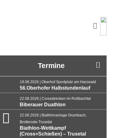
Termine
19.08.2026 | Oberhof Sportplatz am Harzwald
56.Oberhofer Halbstundenlauf
22.08.2026 | Crossstrecken im Roßbachtal
Biberauer Duathlon
22.08.2026 | Biathlonanlage Grumbach,
Brotterode-Trusetal
Biathlon-Wettkampf
(Cross+Schießen) – Trusetal