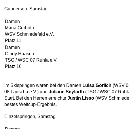
Gundersen, Samstag
Damen
Maria Gerboth
WSV Schmiedefeld e.V.
Platz 11
Damen
Cindy Haasch
TSG / WSC 07 Ruhla e.V.
Platz 16
Im Skispringen waren bei den Damen
Luisa Görlich
(WSV 08
08 Lauscha e.V.) und
Juliane Seyfarth
(TSG / WSC 07 Ruhla 
Start. Bei den Herren erreichte
Justin Lisso
(WSV Schmiedefe
bestes Weltcup-Ergebnis.
Einzelspringen, Samstag