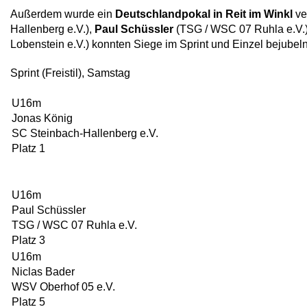
Außerdem wurde ein
Deutschlandpokal in Reit im Winkl
ve
Hallenberg e.V.),
Paul Schüssler
(TSG / WSC 07 Ruhla e.V.
Lobenstein e.V.) konnten Siege im Sprint und Einzel bejubeln
Sprint (Freistil), Samstag
U16m
Jonas König
SC Steinbach-Hallenberg e.V.
Platz 1
U16m
Paul Schüssler
TSG / WSC 07 Ruhla e.V.
Platz 3
U16m
Niclas Bader
WSV Oberhof 05 e.V.
Platz 5