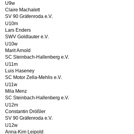
U9w
Claire Machalett
SV 90 Gräfenroda e.V.
U10m
Lars Enders
SWV Goldlauter e.V.
U10w
Marit Arnold
SC Steinbach-Hallenberg e.V.
U11m
Luis Haseney
SC Motor Zella-Mehlis e.V.
U11w
Mila Menz
SC Steinbach-Hallenberg e.V.
U12m
Constantin Drößler
SV 90 Gräfenroda e.V.
U12w
Anna-Kim Leipold