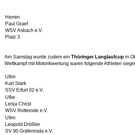
Herren
Paul Graef
WSV Asbach e.V.
Platz 3
Am Samstag wurde zudem ein
Thüringer Langlaufcup
in O
Wettkampf mit Motorikwertung waren folgende Athleten siegre
U8m
Karl Stark
SSV Erfurt 02 e.V.
U8w
Lenja Christ
WSV Rotterode e.V.
U9m
Leopold Drößler
SV 90 Gräfenroda e.V.