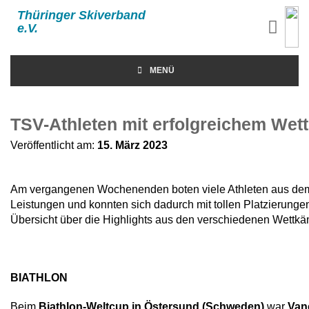
Thüringer Skiverband
e.V.
MENÜ
TSV-Athleten mit erfolgreichem We
Veröffentlicht am:
15. März 2023
Am vergangenen Wochenenden boten viele Athleten aus dem 
Leistungen und konnten sich dadurch mit tollen Platzierung
Übersicht über die Highlights aus den verschiedenen Wettkä
BIATHLON
Beim
Biathlon-Weltcup in Östersund (Schweden)
war
Van