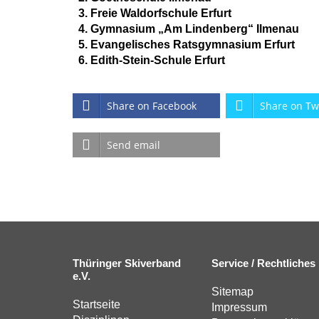
Freie Waldorfschule Erfurt
Gymnasium „Am Lindenberg“ Ilmenau
Evangelisches Ratsgymnasium Erfurt
Edith-Stein-Schule Erfurt
Share on Facebook
Share on Tw
Send email
Thüringer Skiverband
Service / Rechtliches
e.V.
Sitemap
Startseite
Impressum