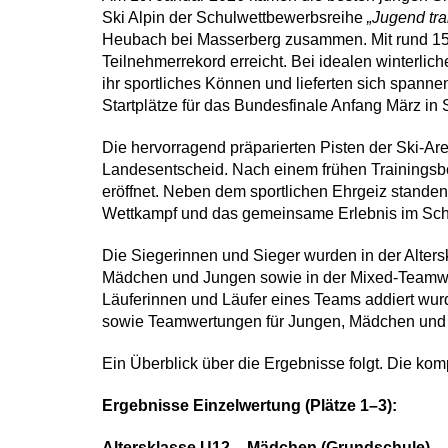
Ski Alpin
der Schulwettbewerbsreihe
„Jugend tra
Heubach bei Masserberg
zusammen. Mit rund
1
Teilnehmerrekord erreicht. Bei idealen winterli
ihr sportliches Können und lieferten sich span
Startplätze für das
Bundesfinale Anfang März in
Die hervorragend präparierten Pisten der Ski-A
Landesentscheid. Nach einem frühen Trainingsbe
eröffnet. Neben dem sportlichen Ehrgeiz standen
Wettkampf und das gemeinsame Erlebnis im Schn
Die Siegerinnen und Sieger wurden in der
Alter
Mädchen und Jungen sowie in der
Mixed-Teamw
Läuferinnen und Läufer eines Teams addiert wur
sowie Teamwertungen für Jungen, Mädchen und 
Ein Überblick über die Ergebnisse folgt. Die komp
Ergebnisse Einzelwertung (Plätze 1–3):
Altersklasse U12 – Mädchen (Grundschule)