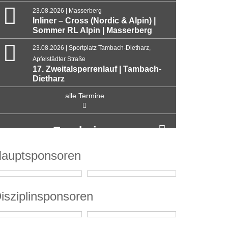
23.08.2026 | Masserberg
Inliner – Cross (Nordic & Alpin) |
Sommer RL Alpin | Masserberg
23.08.2026 | Sportplatz Tambach-Dietharz,
Apfelstädter Straße
17. Zweitalsperrenlauf | Tambach-
Dietharz
alle Termine
Ergebnisse
auptsponsoren
isziplinsponsoren