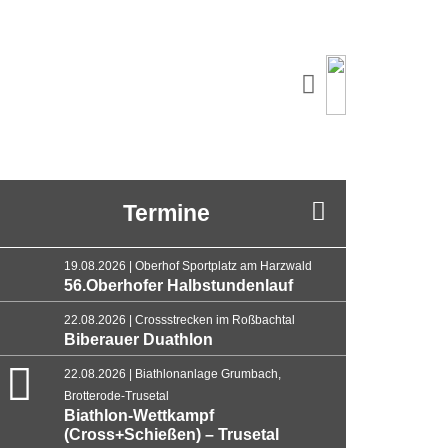
Termine
19.08.2026 | Oberhof Sportplatz am Harzwald
56.Oberhofer Halbstundenlauf
22.08.2026 | Crossstrecken im Roßbachtal
Biberauer Duathlon
22.08.2026 | Biathlonanlage Grumbach,
Brotterode-Trusetal
Biathlon-Wettkampf
(Cross+Schießen) – Trusetal