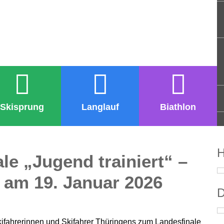
Skisprung
Langlauf
Biathlon
H
le „Jugend trainiert“ –
 am 19. Januar 2026
D
ifahrerinnen und Skifahrer Thüringens zum
Landesfinale