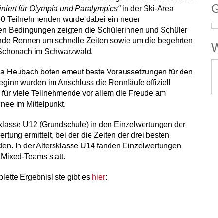
G
iniert für Olympia und Paralympics“
in der
Ski-Area
50 Teilnehmenden
wurde dabei ein neuer
chen Bedingungen zeigten die Schülerinnen und Schüler
nende Rennen um schnelle Zeiten sowie um die begehrten
W
 Schonach im Schwarzwald
.
rea Heubach boten erneut beste Voraussetzungen für den
ginn wurden im Anschluss die Rennläufe offiziell
 für viele Teilnehmende vor allem die Freude am
ee im Mittelpunkt.
sklasse U12 (Grundschule)
in den Einzelwertungen der
ertung
ermittelt, bei der die Zeiten der drei besten
den. In der
Altersklasse U14
fanden Einzelwertungen
Mixed-Teams statt.
lette Ergebnisliste gibt es
hier
: