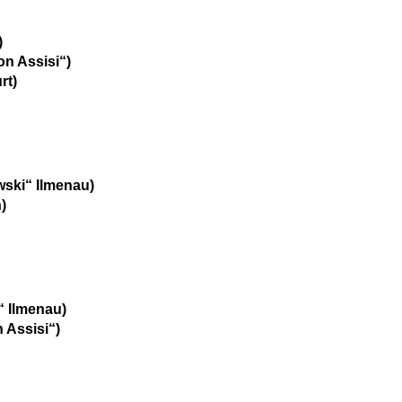
)
on Assisi“)
rt)
ski“ Ilmenau)
)
 Ilmenau)
 Assisi“)