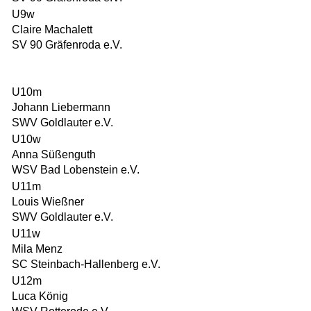
U9w
Claire Machalett
SV 90 Gräfenroda e.V.
U10m
Johann Liebermann
SWV Goldlauter e.V.
U10w
Anna Süßenguth
WSV Bad Lobenstein e.V.
U11m
Louis Wießner
SWV Goldlauter e.V.
U11w
Mila Menz
SC Steinbach-Hallenberg e.V.
U12m
Luca König