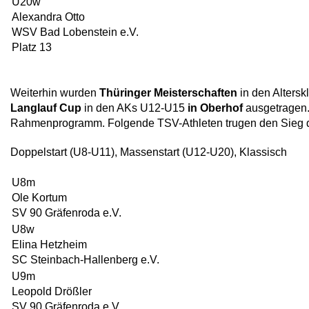
U20w
Alexandra Otto
WSV Bad Lobenstein e.V.
Platz 13
Weiterhin wurden
Thüringer Meisterschaften
in den Alters
Langlauf Cup
in den AKs U12-U15
in Oberhof
ausgetragen. 
Rahmenprogramm. Folgende TSV-Athleten trugen den Sieg 
Doppelstart (U8-U11), Massenstart (U12-U20), Klassisch
U8m
Ole Kortum
SV 90 Gräfenroda e.V.
U8w
Elina Hetzheim
SC Steinbach-Hallenberg e.V.
U9m
Leopold Drößler
SV 90 Gräfenroda e.V.