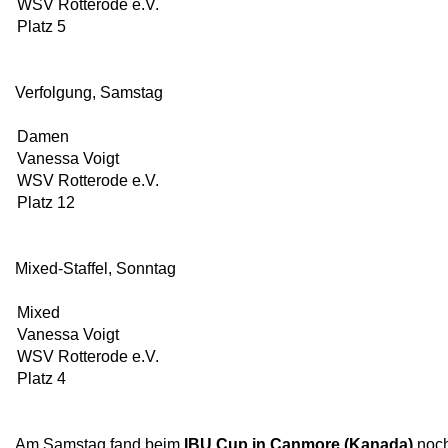
WSV Rotterode e.V.
Platz 5
Verfolgung, Samstag
Damen
Vanessa Voigt
WSV Rotterode e.V.
Platz 12
Mixed-Staffel, Sonntag
Mixed
Vanessa Voigt
WSV Rotterode e.V.
Platz 4
Am Samstag fand beim
IBU Cup in Canmore (Kanada)
noch 