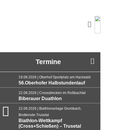
Termine
19.08.2026 | Oberhof Sportplatz am Harzwald
56.Oberhofer Halbstundenlauf
22.08.2026 | Crossstrecken im Roßbachtal
Biberauer Duathlon
22.08.2026 | Biathlonanlage Grumbach,
Brotterode-Trusetal
Biathlon-Wettkampf
(Cross+Schießen) – Trusetal