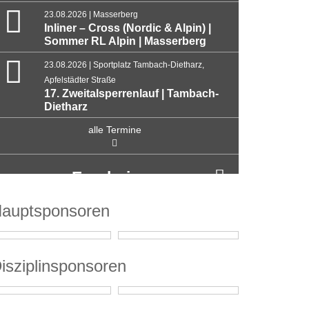
23.08.2026 | Masserberg
Inliner – Cross (Nordic & Alpin) |
Sommer RL Alpin | Masserberg
23.08.2026 | Sportplatz Tambach-Dietharz,
Apfelstädter Straße
17. Zweitalsperrenlauf | Tambach-
Dietharz
alle Termine
Ergebnisse
auptsponsoren
isziplinsponsoren