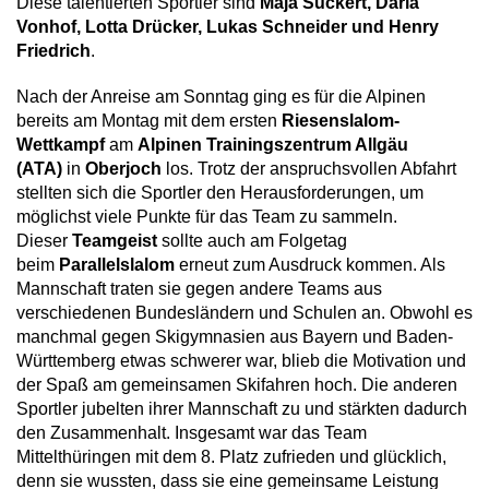
Diese talentierten Sportler sind
Maja Suckert, Daria
Vonhof, Lotta Drücker, Lukas Schneider und Henry
Friedrich
.
Nach der Anreise am Sonntag ging es für die Alpinen
bereits am Montag mit dem ersten
Riesenslalom-
Wettkampf
am
Alpinen Trainingszentrum Allgäu
(ATA)
in
Oberjoch
los. Trotz der anspruchsvollen Abfahrt
stellten sich die Sportler den Herausforderungen, um
möglichst viele Punkte für das Team zu sammeln.
Dieser
Teamgeist
sollte auch am Folgetag
beim
Parallelslalom
erneut zum Ausdruck kommen. Als
Mannschaft traten sie gegen andere Teams aus
verschiedenen Bundesländern und Schulen an. Obwohl es
manchmal gegen Skigymnasien aus Bayern und Baden-
Württemberg etwas schwerer war, blieb die Motivation und
der Spaß am gemeinsamen Skifahren hoch. Die anderen
Sportler jubelten ihrer Mannschaft zu und stärkten dadurch
den Zusammenhalt. Insgesamt war das Team
Mittelthüringen mit dem 8. Platz zufrieden und glücklich,
denn sie wussten, dass sie eine gemeinsame Leistung