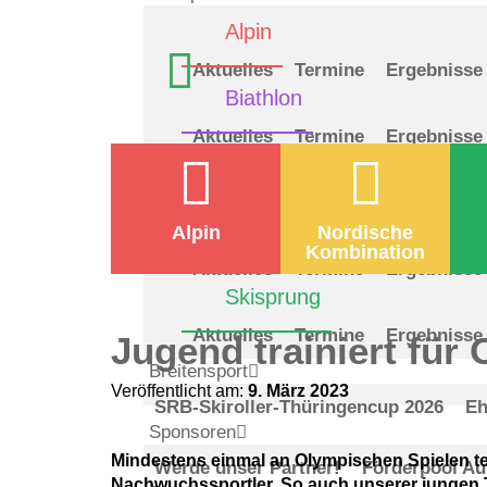
Alpin
Aktuelles
Termine
Ergebnisse
Biathlon
Aktuelles
Termine
Ergebnisse
Langlauf
Aktuelles
Termine
Ergebnisse
Nord. Kombination
Alpin
Nordische
Kombination
Aktuelles
Termine
Ergebnisse
Skisprung
Aktuelles
Termine
Ergebnisse
Jugend trainiert für
Breitensport
Veröffentlicht am:
9. März 2023
SRB-Skiroller-Thüringencup 2026
Eh
Sponsoren
Mindestens einmal an Olympischen Spielen tei
Werde unser Partner!
Förderpool Au
Nachwuchssportler. So auch unserer jungen T