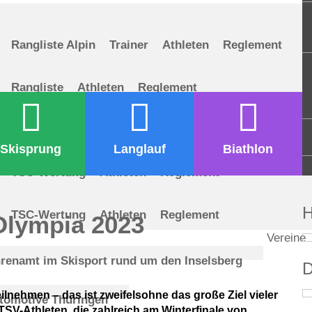
Rangliste Alpin
Trainer
Athleten
Reglement
Rangliste
Athleten
Reglement
Rangliste
Athleten
Reglement
Informationen
Skisprung
Langlauf
Biathlon
TSC-Wertung
Athleten
Reglement
H
TSC-Wertung
Athleten
Reglement
 Olympia 2023
Vereine
renamt im Skisport rund um den Inselsberg
D
lnehmen – das ist zweifelsohne das große Ziel vieler
tomotive Thüringen
SV-Athleten, die zahlreich am Winterfinale von