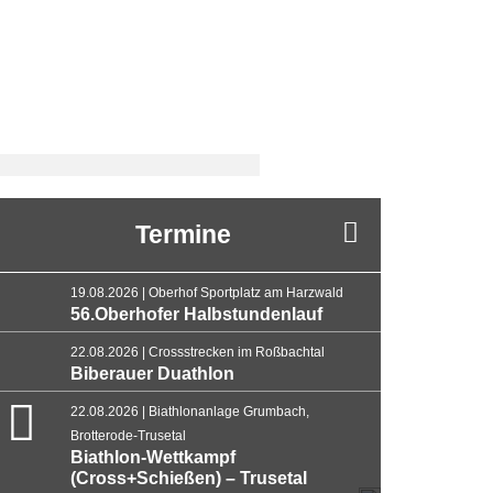
Termine
19.08.2026 | Oberhof Sportplatz am Harzwald
56.Oberhofer Halbstundenlauf
22.08.2026 | Crossstrecken im Roßbachtal
Biberauer Duathlon
22.08.2026 | Biathlonanlage Grumbach,
Brotterode-Trusetal
Biathlon-Wettkampf
(Cross+Schießen) – Trusetal