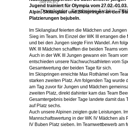
Service
Jugend trainiert für Olympia vom 27.02.-01.03
Downloads
Ergebnisse Archiv
TSV
Alpin, Skilanglauf und Skispringen an den St
Platzierungen bejubeln.
Im Skilanglauf feierten die Mädchen und Jungen i
Sieg im Team. Im Einzel der WK III errangen die
und bei den Jungen siegte Finn Wandel. Am folge
WK III Mädchen schafften die beiden Teams vom
Auch in der WK III Jungen gewann ein Team vom 
entschieden unsere Nachwuchsathleten vom Spo
Gesamtwertung der beiden Tage für sich.
Im Skispringen erreichte Max Rothämel vom Team
starken zweiten Platz. Am folgenden Tag wurde
am Tag zuvor für Jungen und Mädchen gemeinsa
zweiten Platz, direkt dahinter kam das Team Beer
Gesamtergebnis beider Tage landete damit das T
auf Platz sechs.
Auch unsere Alpinen zeigten gute Leistungen. Im V
Mannschaftswertung in der WK IV Mädchen als R
IV Buben Platz sieben. Im Teamwettbewerb am f