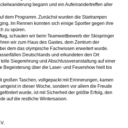
Fackelwanderung begann und ein Aufeinandertreffen aller
auf dem Programm. Zunächst wurden die Startrampen
 ging. Im Rennen konnten sich einige Sportler gegen ihre
h zu spüren.
pftag, schauten wir beim Teamwettbewerb der Skispringer
fuhren wir zum Haus des Gastes, dem Zentrum der
, bei dem das olympische Fachwissen erweitert wurde.
sserfällen Deutschlands und erkundeten den Ort
 tolle Siegerehrung und Abschlussveranstaltung auf einer
 Begeisterung über die Laser- und Feuershow hielt bis
t großen Taschen, vollgepackt mit Erinnerungen, kamen
Teamgeist in dieser Woche, sondern vor allem die Freude
fördert wurde, ist mit Sicherheit der größte Erfolg, den
e auf die restliche Wintersaison.
.V.