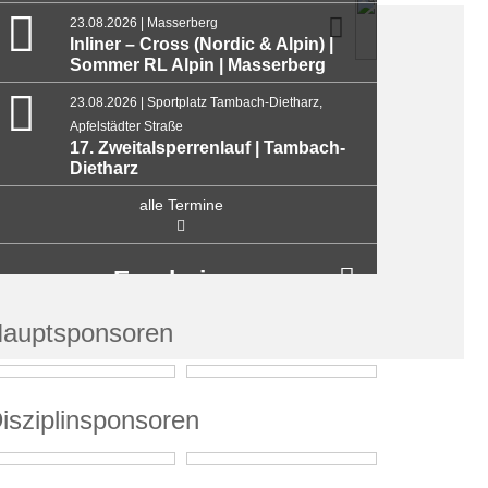
23.08.2026 | Masserberg
Inliner – Cross (Nordic & Alpin) |
Sommer RL Alpin | Masserberg
23.08.2026 | Sportplatz Tambach-Dietharz,
Apfelstädter Straße
17. Zweitalsperrenlauf | Tambach-
Dietharz
alle Termine
Ergebnisse
auptsponsoren
isziplinsponsoren