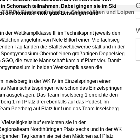
G
. in Schonach teilnahmen. Dabei gingen sie im Ski
-CARD / Startpassfreigabe
Schneehöhen und Loipen
art und konnten viele gute Leistungen und
W
n der Wettkampfklasse III im Techniksprint jeweils den
 Mädchen angeführt von Nele Bittorf einen Vierfachsieg
nden Tag fanden die Staffelwettbewerbe statt und in der
 Sportgymnasium Oberhof einen großartigen Doppelsieg.
SGO, die zweite Mannschaft kam auf Platz vier. Damit
rtgymnasium in beiden Wettkampfklassen die
 Inselsberg in der WK IV im Einzelspringen einen
 das Mannschaftsspringen wie schon das Einzelspringen
m ausgetragen. Das Team Inselsberg 1 erreichte den
berg 1 mit Platz drei ebenfalls auf das Podest. Im
eam Beerberg auf Platz fünf und das Team Inselsberg
ielseitigkeitslauf erreichten sie in der
egionalteam Nordthüringen Platz sechs und in der WK
olgenden Tag kamen sie bei den Mädchen auf Platz