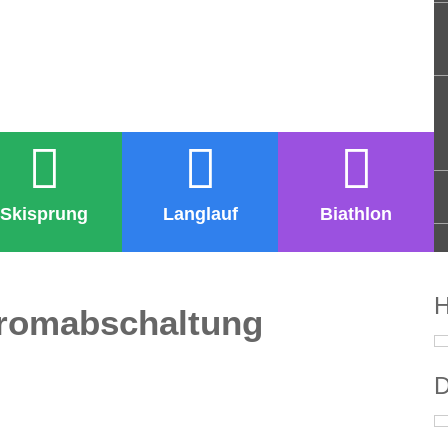
Skisprung
Langlauf
Biathlon
H
tromabschaltung
D