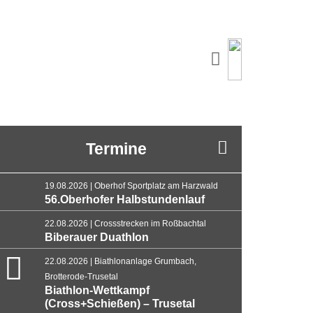
Termine
19.08.2026 | Oberhof Sportplatz am Harzwald
56.Oberhofer Halbstundenlauf
22.08.2026 | Crossstrecken im Roßbachtal
Biberauer Duathlon
22.08.2026 | Biathlonanlage Grumbach,
Brotterode-Trusetal
Biathlon-Wettkampf
(Cross+Schießen) – Trusetal