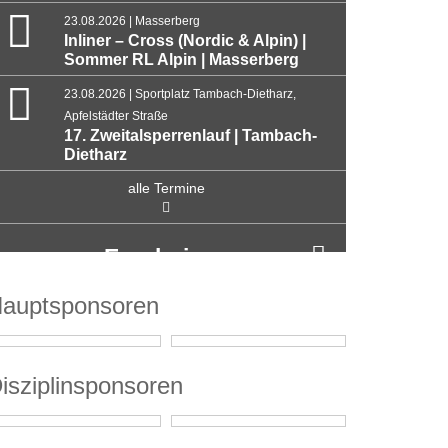
23.08.2026 | Masserberg
Inliner – Cross (Nordic & Alpin) |
Sommer RL Alpin | Masserberg
23.08.2026 | Sportplatz Tambach-Dietharz,
Apfelstädter Straße
17. Zweitalsperrenlauf | Tambach-
Dietharz
alle Termine
Ergebnisse
auptsponsoren
isziplinsponsoren