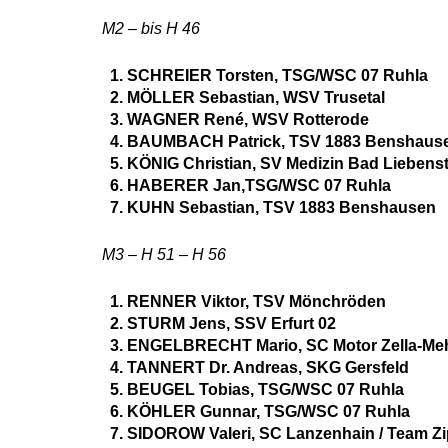
M2 – bis H 46
SCHREIER Torsten, TSG/WSC 07 Ruhla
MÖLLER Sebastian, WSV Trusetal
WAGNER René, WSV Rotterode
BAUMBACH Patrick, TSV 1883 Benshaus
KÖNIG Christian, SV Medizin Bad Liebenst
HABERER Jan,TSG/WSC 07 Ruhla
KUHN Sebastian, TSV 1883 Benshausen
M3 – H 51 – H 56
RENNER Viktor, TSV Mönchröden
STURM Jens, SSV Erfurt 02
ENGELBRECHT Mario, SC Motor Zella-Meh
TANNERT Dr. Andreas, SKG Gersfeld
BEUGEL Tobias, TSG/WSC 07 Ruhla
KÖHLER Gunnar, TSG/WSC 07 Ruhla
SIDOROW Valeri, SC Lanzenhain / Team Z