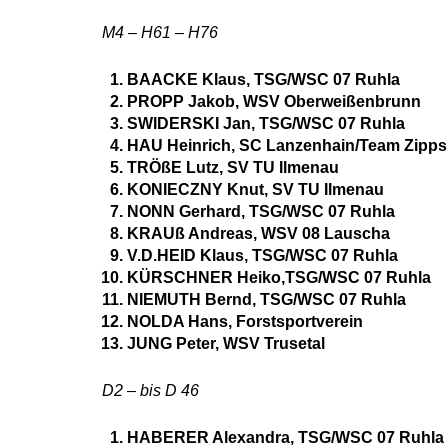
M4 – H61 – H76
BAACKE Klaus, TSG/WSC 07 Ruhla
PROPP Jakob, WSV Oberweißenbrunn
SWIDERSKI Jan, TSG/WSC 07 Ruhla
HAU Heinrich, SC Lanzenhain/Team Zipps
TRÖßE Lutz, SV TU Ilmenau
KONIECZNY Knut, SV TU Ilmenau
NONN Gerhard, TSG/WSC 07 Ruhla
KRAUß Andreas, WSV 08 Lauscha
V.D.HEID Klaus, TSG/WSC 07 Ruhla
KÜRSCHNER Heiko,TSG/WSC 07 Ruhla
NIEMUTH Bernd, TSG/WSC 07 Ruhla
NOLDA Hans, Forstsportverein
JUNG Peter, WSV Trusetal
D2 – bis D 46
HABERER Alexandra, TSG/WSC 07 Ruhla