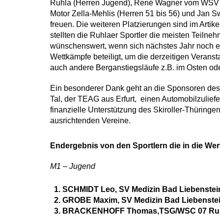
Ruhla (Herren Jugend), René Wagner vom WSV R
Motor Zella-Mehlis (Herren 51 bis 56) und Jan
freuen. Die weiteren Platzierungen sind im Arti
stellten die Ruhlaer Sportler die meisten Teilne
wünschenswert, wenn sich nächstes Jahr noch ein
Wettkämpfe beteiligt, um die derzeitigen Veranst
auch andere Berganstiegsläufe z.B. im Osten od
Ein besonderer Dank geht an die Sponsoren des
Tal, der TEAG aus Erfurt, einen Automobilzulief
finanzielle Unterstützung des Skiroller-Thüringen
ausrichtenden Vereine.
Endergebnis von den Sportlern die in die We
M1 – Jugend
SCHMIDT Leo, SV Medizin Bad Liebenstei
GROBE Maxim, SV Medizin Bad Liebenste
BRACKENHOFF Thomas,TSG/WSC 07 Ru