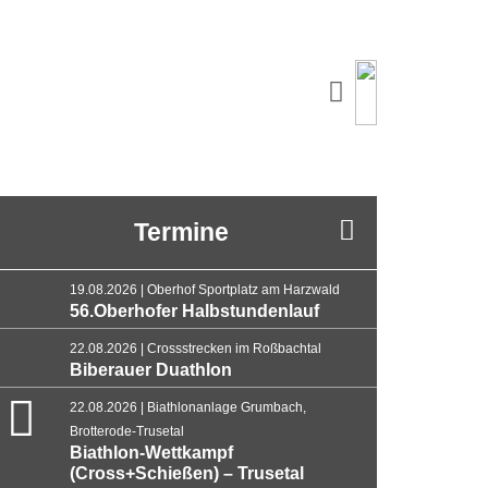
Termine
19.08.2026 | Oberhof Sportplatz am Harzwald
56.Oberhofer Halbstundenlauf
22.08.2026 | Crossstrecken im Roßbachtal
Biberauer Duathlon
22.08.2026 | Biathlonanlage Grumbach,
Brotterode-Trusetal
Biathlon-Wettkampf
(Cross+Schießen) – Trusetal