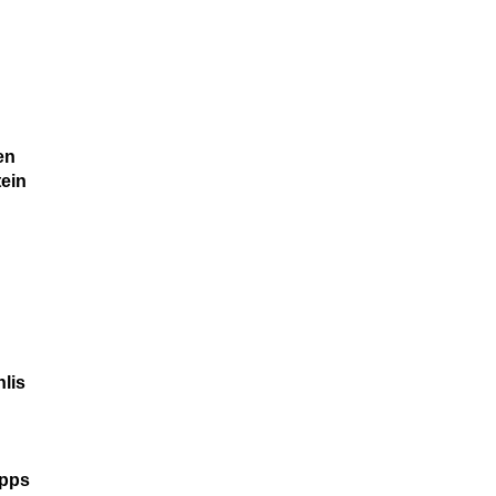
en
ein
lis
ipps