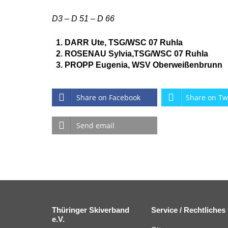
D3 – D 51 – D 66
DARR Ute, TSG/WSC 07 Ruhla
ROSENAU Sylvia,TSG/WSC 07 Ruhla
PROPP Eugenia, WSV Oberweißenbrunn
Share on Facebook
Share on Tw
Send email
Thüringer Skiverband
Service / Rechtliches
e.V.