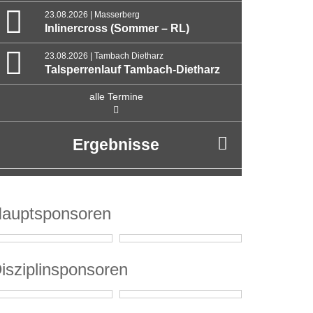
23.08.2026 | Masserberg
Inlinercross (Sommer – RL)
23.08.2026 | Tambach Dietharz
Talsperrenlauf Tambach-Dietharz
alle Termine
Ergebnisse
auptsponsoren
isziplinsponsoren