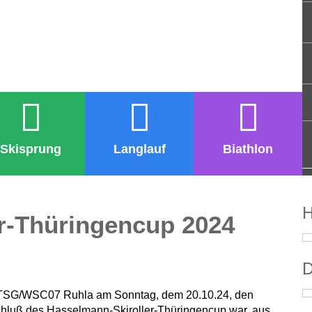
Skisprung
Langlauf
Biathlon
H
r-Thüringencup 2024
D
ie TSG/WSC07 Ruhla am Sonntag, dem 20.10.24, den
chluß des Hasselmann-Skiroller-Thüringencup war, aus.