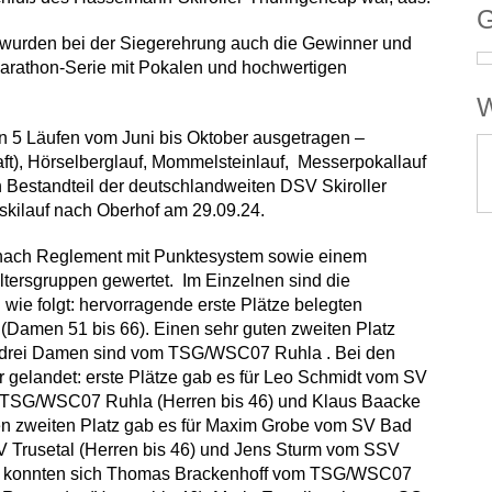
G
ar, wurden bei der Siegerehrung auch die Gewinner und
Marathon-Serie mit Pokalen und hochwertigen
W
n 5 Läufen vom Juni bis Oktober ausgetragen –
t), Hörselberglauf, Mommelsteinlauf, Messerpokallauf
 Bestandteil der deutschlandweiten DSV Skiroller
skilauf nach Oberhof am 29.09.24.
nach Reglement mit Punktesystem sowie einem
Altersgruppen gewertet. Im Einzelnen sind die
wie folgt: hervorragende erste Plätze belegten
(Damen 51 bis 66). Einen sehr guten zweiten Platz
e drei Damen sind vom TSG/WSC07 Ruhla . Bei den
 gelandet: erste Plätze gab es für Leo Schmidt vom SV
m TSG/WSC07 Ruhla (Herren bis 46) und Klaus Baacke
n zweiten Platz gab es für Maxim Grobe vom SV Bad
V Trusetal (Herren bis 46) und Jens Sturm vom SSV
Platz konnten sich Thomas Brackenhoff vom TSG/WSC07