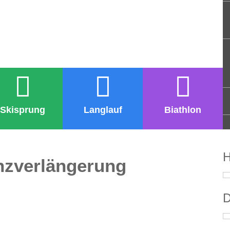
Skisprung
Langlauf
Biathlon
H
enzverlängerung
D