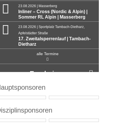
23.08.2026 | Masserberg
Inliner – Cross (Nordic & Alpin) |
Sommer RL Alpin | Masserberg
23.08.2026 | Sportplatz Tambach-Dietharz,
Apfelstädter Straße
17. Zweitalsperrenlauf | Tambach-
Dietharz
alle Termine
Ergebnisse
auptsponsoren
isziplinsponsoren