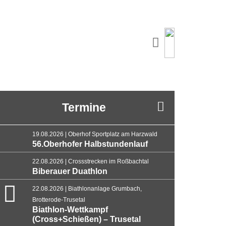
Termine
19.08.2026 | Oberhof Sportplatz am Harzwald
56.Oberhofer Halbstundenlauf
22.08.2026 | Crossstrecken im Roßbachtal
Biberauer Duathlon
22.08.2026 | Biathlonanlage Grumbach,
Brotterode-Trusetal
Biathlon-Wettkampf
(Cross+Schießen) – Trusetal