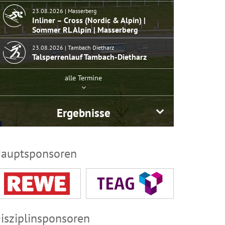
23.08.2026 | Masserberg
Inliner – Cross (Nordic & Alpin) |
Sommer RL Alpin | Masserberg
23.08.2026 | Tambach Dietharz
Talsperrenlauf Tambach-Dietharz
alle Termine
Ergebnisse
auptsponsoren
isziplinsponsoren