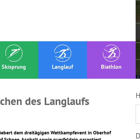
Skisprung
Langlauf
Biathlon
H
chen des Langlaufs
 fiebert dem dreitägigen Wettkampfevent in Oberhof
D
 Schnee, Asphalt sowie querfeldein garantiert.