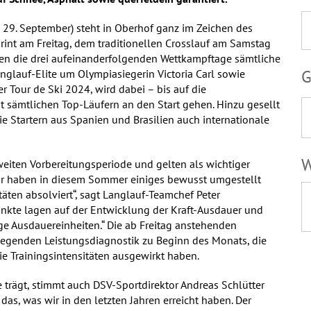
29. September) steht in Oberhof ganz im Zeichen des
rint am Freitag, dem traditionellen Crosslauf am Samstag
en die drei aufeinanderfolgenden Wettkampftage sämtliche
G
anglauf-Elite um Olympiasiegerin Victoria Carl sowie
er Tour de Ski 2024, wird dabei – bis auf die
 sämtlichen Top-Läufern an den Start gehen. Hinzu gesellt
ie Startern aus Spanien und Brasilien auch internationale
W
eiten Vorbereitungsperiode und gelten als wichtiger
Wir haben in diesem Sommer einiges bewusst umgestellt
äten absolviert“, sagt Langlauf-Teamchef Peter
unkte lagen auf der Entwicklung der Kraft-Ausdauer und
ge Ausdauereinheiten.“ Die ab Freitag anstehenden
iegenden Leistungsdiagnostik zu Beginn des Monats, die
ie Trainingsintensitäten ausgewirkt haben.
e trägt, stimmt auch DSV-Sportdirektor Andreas Schlütter
f das, was wir in den letzten Jahren erreicht haben. Der