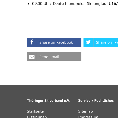
09.00 Uhr: Deutschlandpokal Skilanglauf U16/U
Share on Facebook
Share on Tw
Send email
Thüringer Skiverband e.V.
Service / Rechtliches
Startseite
Sitemap
Disziplinen
Impressum