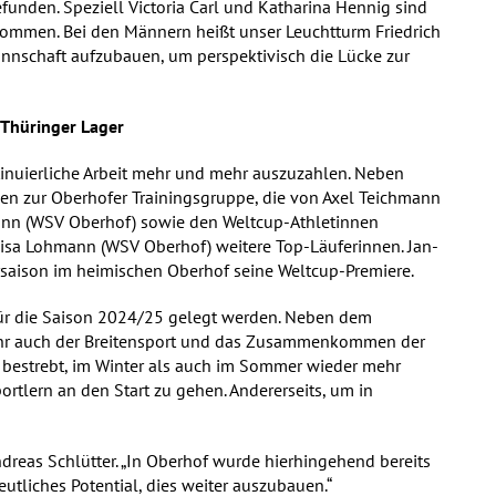
efunden. Speziell Victoria Carl und Katharina Hennig sind
kommen. Bei den Männern heißt unser Leuchtturm Friedrich
nnschaft aufzubauen, um perspektivisch die Lücke zur
 Thüringer Lager
ntinuierliche Arbeit mehr und mehr auszuzahlen. Neben
̈hlen zur Oberhofer Trainingsgruppe, die von Axel Teichmann
mann (WSV Oberhof) sowie den Weltcup-Athletinnen
Lisa Lohmann (WSV Oberhof) weitere Top-Läuferinnen. Jan-
Vorsaison im heimischen Oberhof seine Weltcup-Premiere.
für die Saison 2024/25 gelegt werden. Neben dem
mehr auch der Breitensport und das Zusammenkommen der
ch bestrebt, im Winter als auch im Sommer wieder mehr
ortlern an den Start zu gehen. Andererseits, um in
dreas Schlütter. „In Oberhof wurde hierhingehend bereits
eutliches Potential, dies weiter auszubauen.“