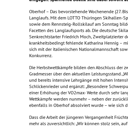
Oberhof – Das bevorstehende Wochenende (27. Bis 
Langlaufs. Mit dem LOTTO Thüringen Skihallen-Sp
sowie dem Rennsteig-Rollskilauf am Sonntag bild
Facetten des Langlaufsports ab. Die deutsche Skil
Senkrechtstarter Friedrich Moch, Zweitplatzierter d
krankheitsbedingt fehlende Katharina Hennig – mit
sich mit der italienischen Nationalmannschaft sow
Konkurrenz.
Die Herbstwettkämpfe bilden den Abschluss der zw
Gradmesser über den aktuellen Leistungsstand. „
und bereits intensive Lehrgänge mit hohen Intensit
Schlickenrieder und ergänzt: „Besondere Schwerp
einer Erhöhung der VO2max- Werte durch sehr lan
Wettkämpfe werden nunmehr – neben der zurückl
ebenfalls in Oberhof absolviert wurde – wie sich d
Dass die Arbeit der jüngeren Vergangenheit Frücht
mehr als zuversichtlich: „Wir können stolz sein, au