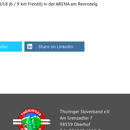
18 (6 / 9 km Freistil) in der ARENA am Rennsteig
itter
Share on LinkedIn
Thüringer Skiverband e.V.
Am Grenzadler 7
98559 Oberhof