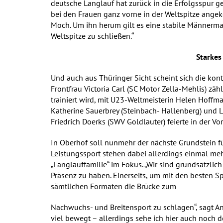
deutsche Langlauf hat zurück in die Erfolgsspur g
bei den Frauen ganz vorne in der Weltspitze ange
Moch. Um ihn herum gilt es eine stabile Männerma
Weltspitze zu schließen.“
Starkes
Und auch aus Thüringer Sicht scheint sich die ko
Frontfrau Victoria Carl (SC Motor Zella-Mehlis) za
trainiert wird, mit U23-Weltmeisterin Helen Hoff
Katherine Sauerbrey (Steinbach- Hallenberg) und 
Friedrich Doerks (SWV Goldlauter) feierte in der 
In Oberhof soll nunmehr der nächste Grundstein 
Leistungssport stehen dabei allerdings einmal 
„Langlauffamilie“ im Fokus. „Wir sind grundsätzli
Präsenz zu haben. Einerseits, um mit den besten Sp
sämtlichen Formaten die Brücke zum
Nachwuchs- und Breitensport zu schlagen“, sagt An
viel bewegt – allerdings sehe ich hier auch noch d