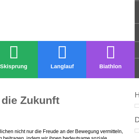
Skisprung
Langlauf
Biathlon
H
 die Zukunft
D
ichen nicht nur die Freude an der Bewegung vermitteln,
g beitragen, indem wir ihnen bedeutsame soziale