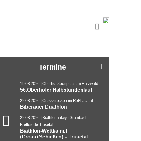
Termine
19.08.2026 | Oberhof Sportplatz am Harzwald
56.Oberhofer Halbstundenlauf
22.08.2026 | Crossstrecken im Roßbachtal
Biberauer Duathlon
22.08.2026 | Biathlonanlage Grumbach,
Brotterode-Trusetal
Biathlon-Wettkampf
(Cross+Schießen) – Trusetal