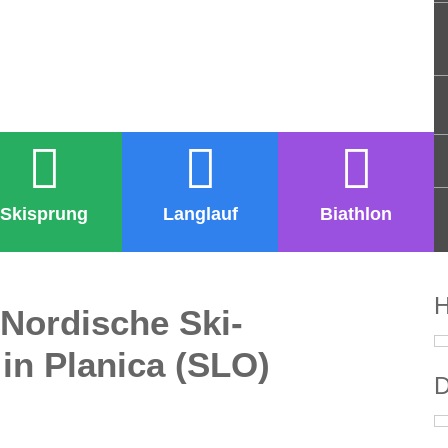
Skisprung
Langlauf
Biathlon
H
Nordische Ski-
in Planica (SLO)
D