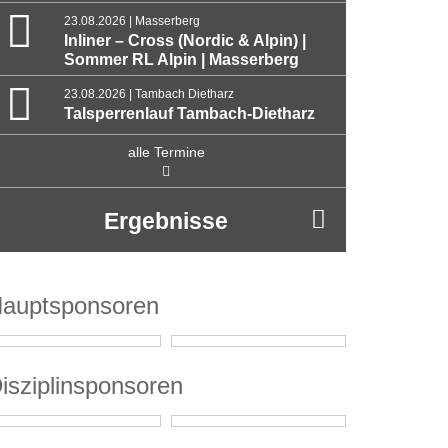
23.08.2026 | Masserberg
Inliner – Cross (Nordic & Alpin) |
Sommer RL Alpin | Masserberg
23.08.2026 | Tambach Dietharz
Talsperrenlauf Tambach-Dietharz
alle Termine
Ergebnisse
auptsponsoren
isziplinsponsoren