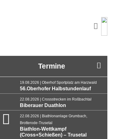
Termine
19.08.2026 | Oberhof Sportplatz am Harzwald
56.Oberhofer Halbstundenlauf
22.08.2026 | Crossstrecken im Roßbachtal
Biberauer Duathlon
22.08.2026 | Biathlonanlage Grumbach,
Brotterode-Trusetal
Biathlon-Wettkampf
(Cross+Schießen) – Trusetal