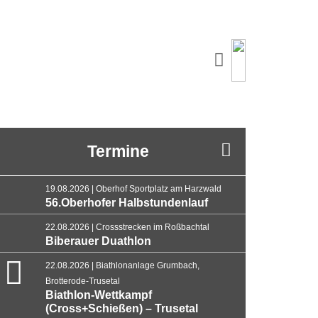
Termine
19.08.2026 | Oberhof Sportplatz am Harzwald
56.Oberhofer Halbstundenlauf
22.08.2026 | Crossstrecken im Roßbachtal
Biberauer Duathlon
22.08.2026 | Biathlonanlage Grumbach,
Brotterode-Trusetal
Biathlon-Wettkampf
(Cross+Schießen) – Trusetal