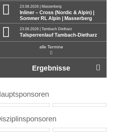
23.08.2026 | Masserberg
Inliner – Cross (Nordic & Alpin) |
Sommer RL Alpin | Masserberg
23.08.2026 | Tambach Dietharz
Talsperrenlauf Tambach-Dietharz
alle Termine
Ergebnisse
auptsponsoren
isziplinsponsoren