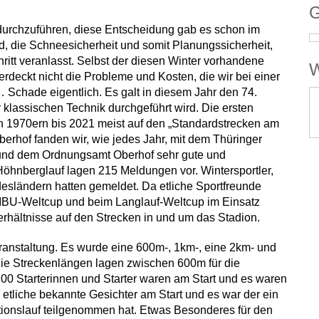
G
 durchzuführen, diese Entscheidung gab es schon im
ld, die Schneesicherheit und somit Planungssicherheit,
itt veranlasst. Selbst der diesen Winter vorhandene
W
deckt nicht die Probleme und Kosten, die wir bei einer
Schade eigentlich. Es galt in diesem Jahr den 74.
 klassischen Technik durchgeführt wird. Die ersten
n 1970ern bis 2021 meist auf den „Standardstrecken am
Oberhof fanden wir, wie jedes Jahr, mit dem Thüringer
 und dem Ordnungsamt Oberhof sehr gute und
Höhnberglauf lagen 215 Meldungen vor. Wintersportler,
esländern hatten gemeldet. Da etliche Sportfreunde
m IBU-Weltcup und beim Langlauf-Weltcup im Einsatz
erhältnisse auf den Strecken in und um das Stadion.
eranstaltung. Es wurde eine 600m-, 1km-, eine 2km- und
ie Streckenlängen lagen zwischen 600m für die
00 Starterinnen und Starter waren am Start und es waren
 etliche bekannte Gesichter am Start und es war der ein
itionslauf teilgenommen hat. Etwas Besonderes für den