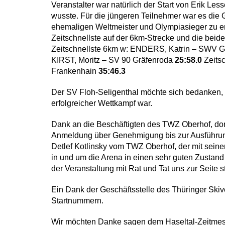
Veranstalter war natürlich der Start von Erik Le
wusste. Für die jüngeren Teilnehmer war es die
ehemaligen Weltmeister und Olympiasieger zu erh
Zeitschnellste auf der 6km-Strecke und die beid
Zeitschnellste 6km w: ENDERS, Katrin – SWV G
KIRST, Moritz – SV 90 Gräfenroda
25:58.0
Zeitsc
Frankenhain
35:46.3
Der SV Floh-Seligenthal möchte sich bedanken, b
erfolgreicher Wettkampf war.
Dank an die Beschäftigten des TWZ Oberhof, dort
Anmeldung über Genehmigung bis zur Ausführung
Detlef Kotlinsky vom TWZ Oberhof, der mit sein
in und um die Arena in einen sehr guten Zustand
der Veranstaltung mit Rat und Tat uns zur Seite s
Ein Dank der Geschäftsstelle des Thüringer Skiv
Startnummern.
Wir möchten Danke sagen dem Haseltal-Zeitmes