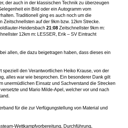
sser, der auch in der klassischen Technik zu überzeugen
 Gelegenheit ein Bild oder ein Autogramm vom
alten. Traditionell ging es auch noch um die
en Zeitschnellsten auf der 9km bzw. 12km Strecke.
oldlauter-Heidersbach
21:08
Zeitschnellster 9km m:
hnellster 12km m: LESSER, Erik – SV Eintracht
ei allen, die dazu beigetragen haben, dass dieses ein
 speziell den Verantwortlichen Heiko Krause, von der
, alles war wie besprochen. Ein besonderer Dank gilt
em unermüdlichen Einsatz und Sachverstand die Strecken
 versetzte und Mario Milde-Apel, welcher vor und nach
tand.
erband für die zur Verfügungstellung von Material und
steam-Wettkampfvorbereitung, Durchführung,