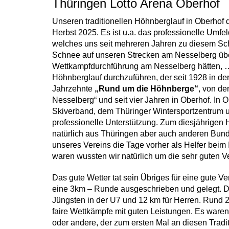
Thüringen Lotto Arena Oberhof
Unseren traditionellen Höhnberglauf in Oberhof
Herbst 2025. Es ist u.a. das professionelle Umfe
welches uns seit mehreren Jahren zu diesem Schr
Schnee auf unseren Strecken am Nesselberg über
Wettkampfdurchführung am Nesselberg hätten, … 
Höhnberglauf durchzuführen, der seit 1928 in der
Jahrzehnte
„Rund um die Höhnberge“
, von de
Nesselberg“ und seit vier Jahren in Oberhof. In 
Skiverband, dem Thüringer Wintersportzentrum
professionelle Unterstützung. Zum diesjährigen 
natürlich aus Thüringen aber auch anderen Bund
unseres Vereins die Tage vorher als Helfer bei
waren wussten wir natürlich um die sehr guten V
Das gute Wetter tat sein Übriges für eine gute V
eine 3km – Runde ausgeschrieben und gelegt. D
Jüngsten in der U7 und 12 km für Herren. Rund 2
faire Wettkämpfe mit guten Leistungen. Es waren
oder andere, der zum ersten Mal an diesen Trad