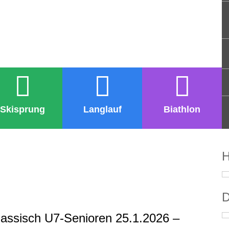
Skisprung
Langlauf
Biathlon
H
D
klassisch U7-Senioren 25.1.2026 –