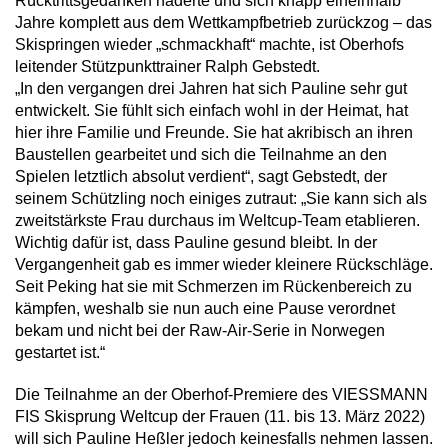
Rücktrittsgedanken haderte und sich knapp eineinhalb
Jahre komplett aus dem Wettkampfbetrieb zurückzog – das
Skispringen wieder „schmackhaft“ machte, ist Oberhofs
leitender Stützpunkttrainer Ralph Gebstedt.
„In den vergangen drei Jahren hat sich Pauline sehr gut
entwickelt. Sie fühlt sich einfach wohl in der Heimat, hat
hier ihre Familie und Freunde. Sie hat akribisch an ihren
Baustellen gearbeitet und sich die Teilnahme an den
Spielen letztlich absolut verdient“, sagt Gebstedt, der
seinem Schützling noch einiges zutraut: „Sie kann sich als
zweitstärkste Frau durchaus im Weltcup-Team etablieren.
Wichtig dafür ist, dass Pauline gesund bleibt. In der
Vergangenheit gab es immer wieder kleinere Rückschläge.
Seit Peking hat sie mit Schmerzen im Rückenbereich zu
kämpfen, weshalb sie nun auch eine Pause verordnet
bekam und nicht bei der Raw-Air-Serie in Norwegen
gestartet ist.“
Die Teilnahme an der Oberhof-Premiere des VIESSMANN
FIS Skisprung Weltcup der Frauen (11. bis 13. März 2022)
will sich Pauline Heßler jedoch keinesfalls nehmen lassen.