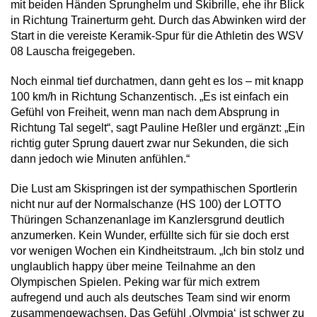
mit beiden Händen Sprunghelm und Skibrille, ehe ihr Blick
in Richtung Trainerturm geht. Durch das Abwinken wird der
Start in die vereiste Keramik-Spur für die Athletin des WSV
08 Lauscha freigegeben.
Noch einmal tief durchatmen, dann geht es los – mit knapp
100 km/h in Richtung Schanzentisch. „Es ist einfach ein
Gefühl von Freiheit, wenn man nach dem Absprung in
Richtung Tal segelt“, sagt Pauline Heßler und ergänzt: „Ein
richtig guter Sprung dauert zwar nur Sekunden, die sich
dann jedoch wie Minuten anfühlen.“
Die Lust am Skispringen ist der sympathischen Sportlerin
nicht nur auf der Normalschanze (HS 100) der LOTTO
Thüringen Schanzenanlage im Kanzlersgrund deutlich
anzumerken. Kein Wunder, erfüllte sich für sie doch erst
vor wenigen Wochen ein Kindheitstraum. „Ich bin stolz und
unglaublich happy über meine Teilnahme an den
Olympischen Spielen. Peking war für mich extrem
aufregend und auch als deutsches Team sind wir enorm
zusammengewachsen. Das Gefühl ‚Olympia‘ ist schwer zu