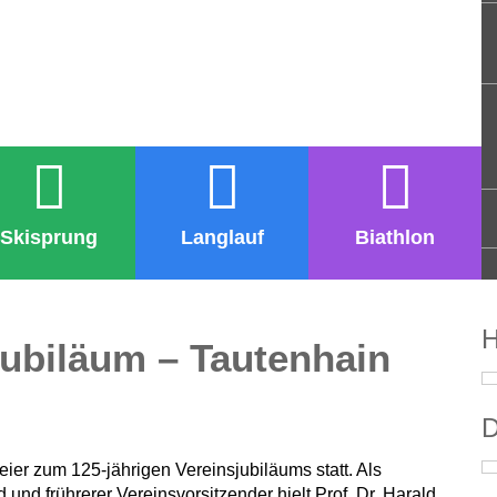
Skisprung
Langlauf
Biathlon
H
jubiläum – Tautenhain
D
eier zum 125-jährigen Vereinsjubiläums statt. Als
 und frührerer Vereinsvorsitzender hielt Prof. Dr. Harald