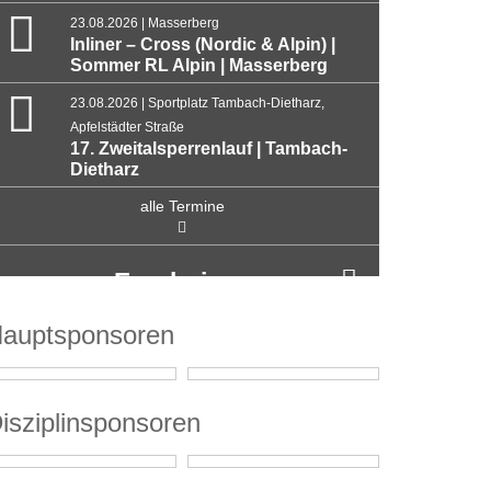
23.08.2026 | Masserberg
Inliner – Cross (Nordic & Alpin) |
Sommer RL Alpin | Masserberg
23.08.2026 | Sportplatz Tambach-Dietharz,
Apfelstädter Straße
17. Zweitalsperrenlauf | Tambach-
Dietharz
alle Termine
Ergebnisse
auptsponsoren
isziplinsponsoren