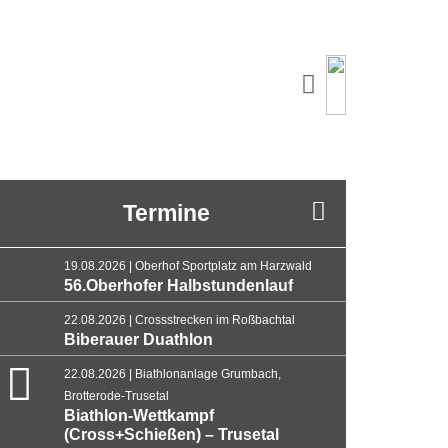
Termine
19.08.2026 | Oberhof Sportplatz am Harzwald
56.Oberhofer Halbstundenlauf
22.08.2026 | Crossstrecken im Roßbachtal
Biberauer Duathlon
22.08.2026 | Biathlonanlage Grumbach,
Brotterode-Trusetal
Biathlon-Wettkampf
(Cross+Schießen) – Trusetal